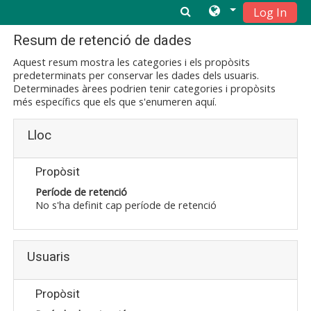
Log In
Ves al contingut principal
Resum de retenció de dades
Aquest resum mostra les categories i els propòsits
predeterminats per conservar les dades dels usuaris.
Determinades àrees podrien tenir categories i propòsits
més específics que els que s'enumeren aquí.
Lloc
Propòsit
Període de retenció
No s'ha definit cap període de retenció
Usuaris
Propòsit