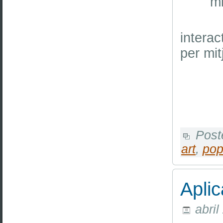
mi
Des de
intera
per mit
Post
art
,
pop
Aplic
abril