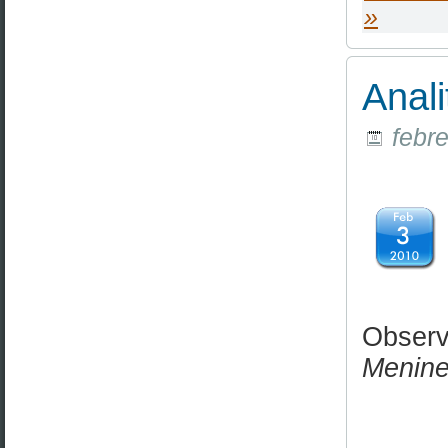
»
Anal
febre
Observ
Menin