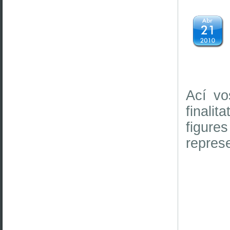
Ací vo
finalit
figure
repres