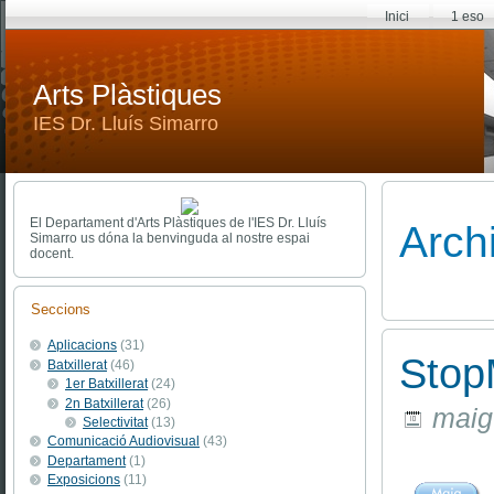
Inici
1 eso
Arts Plàstiques
IES Dr. Lluís Simarro
El Departament d'Arts Plàstiques de l'IES Dr. Lluís
Arch
Simarro us dóna la benvinguda al nostre espai
docent.
Seccions
Aplicacions
(31)
Stop
Batxillerat
(46)
1er Batxillerat
(24)
2n Batxillerat
(26)
maig 
Selectivitat
(13)
Comunicació Audiovisual
(43)
Departament
(1)
Exposicions
(11)