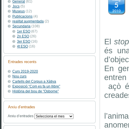
General
(61)
Jocs
(5)
Museus
(12)
Publicacions
(4)
realitat augmentada
(2)
Secundaria
(108)
1er ESO
(67)
2n ESO
(26)
El
sto
3er ESO
(16)
4t ESO
(16)
és una
d’objec
Entrades recents
En ge
Curs 2019-2020
entren 
Nou curs
Cartells del Corpus a Xàtiva
açò és
Exposició “Com es fa un llibre”
Història del bou de “Osborne”
creades
Hi h
Arxiu d’entrades
l’anim
Arxiu d’entrades
anome