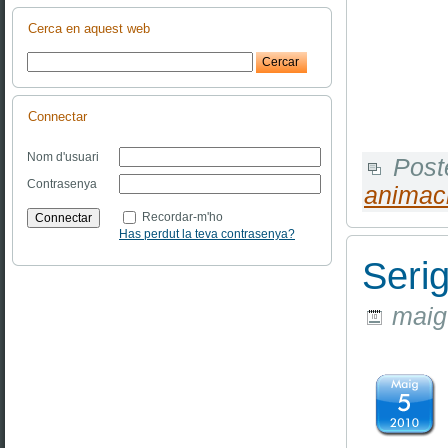
Cerca en aquest web
Connectar
Nom d'usuari
Post
Contrasenya
animac
Recordar-m'ho
Has perdut la teva contrasenya?
Seri
maig 