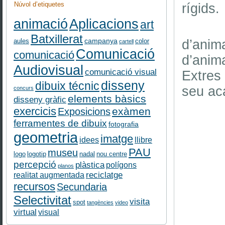
Núvol d’etiquetes
rígids.
Aplicacions
animació
art
Batxillerat
campanya
d’anim
aules
color
cartell
Comunicació
comunicació
d’anim
Audiovisual
comunicació visual
Extres 
disseny
dibuix técnic
seu aca
concurs
elements bàsics
disseny gràfic
exercicis
exàmen
Exposicions
ferramentes de dibuix
fotografia
geometria
imatge
idees
llibre
PAU
museu
logo
logotip
nadal
nou centre
percepció
plàstica
polígons
planos
reciclatge
realitat augmentada
recursos
Secundaria
Selectivitat
visita
spot
tangències
video
virtual
visual