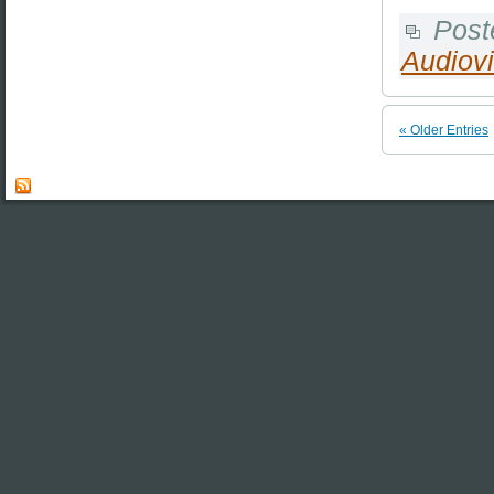
Post
Audiovi
« Older Entries