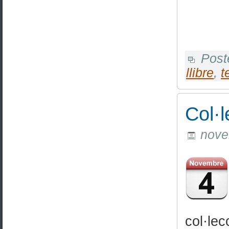
Post
llibre
,
t
Col·l
novem
col·lec