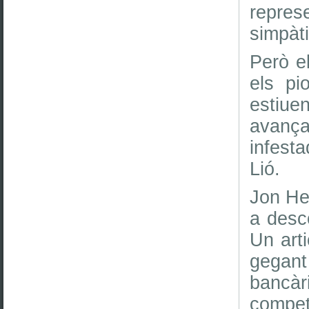
represe
simpàti
Però el
els pi
estiue
avança
infesta
Lió.
Jon Hen
a desco
Un arti
gegant 
bancàr
competi