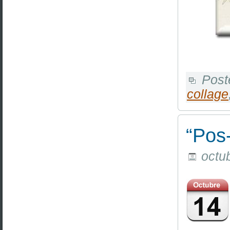
Post
collage
“Pos-
octub