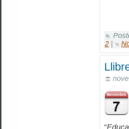
Post
2
|
N
Llibr
novem
“
Educac