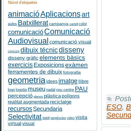
Núvol d’etiquetes
Aplicacions
animació
art
Batxillerat
campanya
aules
color
cartell
Comunicació
comunicació
Audiovisual
comunicació visual
disseny
dibuix técnic
concurs
elements bàsics
disseny gràfic
exercicis
exàmen
Exposicions
ferramentes de dibuix
fotografia
geometria
imatge
idees
llibre
PAU
museu
logo
logotip
nadal
nou centre
percepció
plàstica
polígons
Post
planos
reciclatge
realitat augmentada
ESO
,
B
recursos
Secundaria
Secund
Selectivitat
visita
spot
tangències
video
virtual
visual