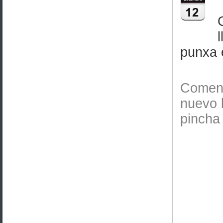
punxa e
Comenz
nuevo l
pincha 