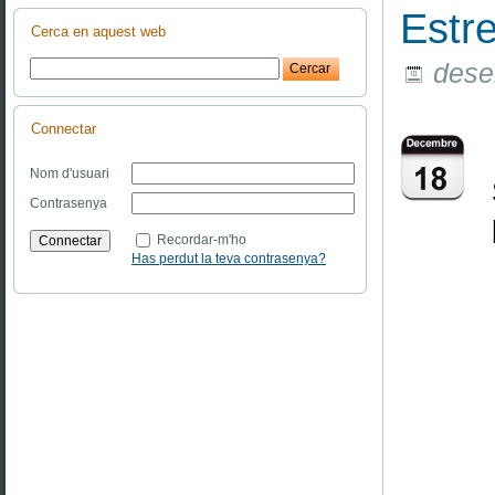
Estr
Cerca en aquest web
dese
Connectar
Nom d'usuari
Contrasenya
Recordar-m'ho
Has perdut la teva contrasenya?