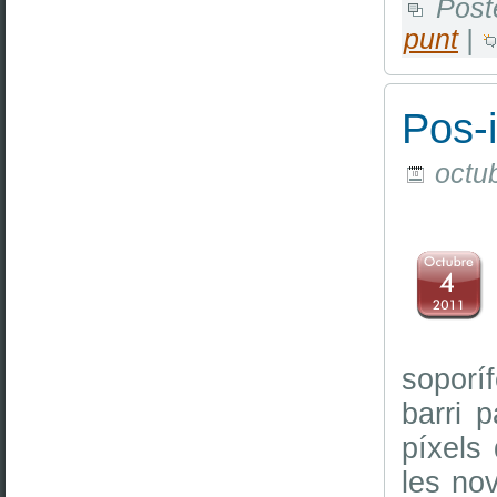
Post
punt
|
Pos-
octub
soporí
barri 
píxels
les no