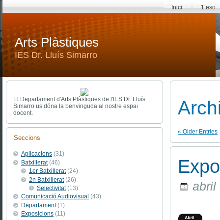
Inici
1 eso
Arts Plàstiques
IES Dr. Lluís Simarro
El Departament d'Arts Plàstiques de l'IES Dr. Lluís
Arch
Simarro us dóna la benvinguda al nostre espai
docent.
« Older Entries
Seccions
Aplicacions
(31)
Expos
Batxillerat
(46)
1er Batxillerat
(24)
2n Batxillerat
(26)
abril
Selectivitat
(13)
Comunicació Audiovisual
(43)
Departament
(1)
Exposicions
(11)