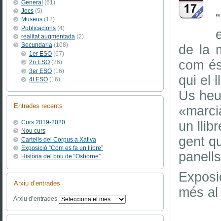
General
(61)
Jocs
(5)
Museus
(12)
Publicacions
(4)
realitat augmentada
(2)
Secundaria
(108)
de la 
1er ESO
(67)
com és
2n ESO
(26)
3er ESO
(16)
qui el l
4t ESO
(16)
Us heu
Entrades recents
«marci
un llib
Curs 2019-2020
Nou curs
gent qu
Cartells del Corpus a Xàtiva
Exposició “Com es fa un llibre”
panells
Història del bou de “Osborne”
Exposi
Arxiu d’entrades
més al 
Arxiu d’entrades