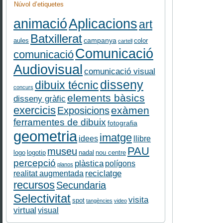
Núvol d’etiquetes
Aplicacions
animació
art
Batxillerat
campanya
aules
color
cartell
Comunicació
comunicació
Audiovisual
comunicació visual
disseny
dibuix técnic
concurs
elements bàsics
disseny gràfic
exercicis
exàmen
Exposicions
ferramentes de dibuix
fotografia
geometria
imatge
idees
llibre
PAU
museu
logo
logotip
nadal
nou centre
percepció
plàstica
polígons
planos
reciclatge
realitat augmentada
recursos
Secundaria
Selectivitat
visita
spot
tangències
video
virtual
visual