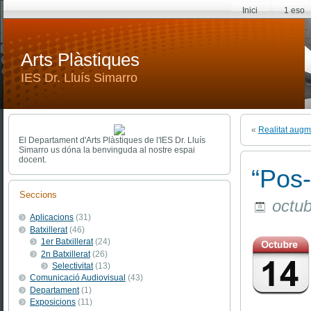
Inici
1 eso
Arts Plàstiques
IES Dr. Lluís Simarro
«
Realitat augm
El Departament d'Arts Plàstiques de l'IES Dr. Lluís
Simarro us dóna la benvinguda al nostre espai
docent.
“Pos-
Seccions
octub
Aplicacions
(31)
Batxillerat
(46)
1er Batxillerat
(24)
2n Batxillerat
(26)
Selectivitat
(13)
Comunicació Audiovisual
(43)
Departament
(1)
Exposicions
(11)