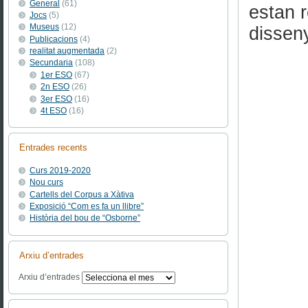
General
(61)
estan r
Jocs
(5)
Museus
(12)
dissen
Publicacions
(4)
realitat augmentada
(2)
Secundaria
(108)
1er ESO
(67)
2n ESO
(26)
3er ESO
(16)
4t ESO
(16)
Entrades recents
Curs 2019-2020
Nou curs
Cartells del Corpus a Xàtiva
Exposició “Com es fa un llibre”
Història del bou de “Osborne”
Arxiu d’entrades
Arxiu d’entrades