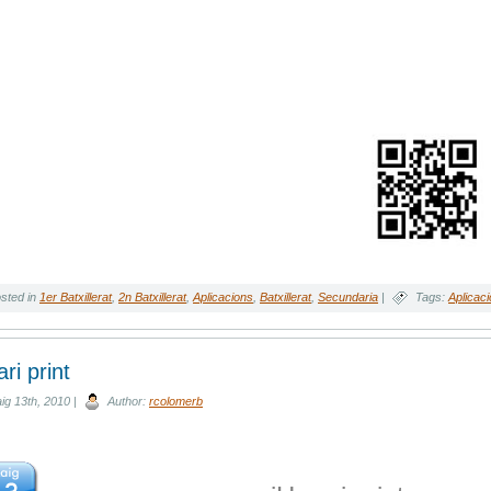
sted in
1er Batxillerat
,
2n Batxillerat
,
Aplicacions
,
Batxillerat
,
Secundaria
|
Tags:
Aplicac
ari print
g 13th, 2010 |
Author:
rcolomerb