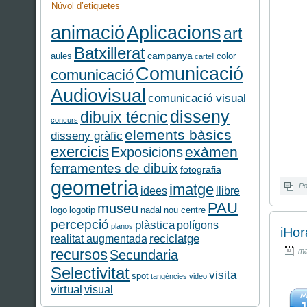
Núvol d’etiquetes
Aplicacions
animació
art
Batxillerat
campanya
aules
color
cartell
Comunicació
comunicació
Audiovisual
comunicació visual
disseny
dibuix técnic
concurs
elements bàsics
disseny gràfic
exercicis
exàmen
Exposicions
ferramentes de dibuix
fotografia
geometria
imatge
Po
idees
llibre
PAU
museu
logo
logotip
nadal
nou centre
percepció
plàstica
polígons
planos
iHor
reciclatge
realitat augmentada
recursos
mai
Secundaria
Selectivitat
visita
spot
tangències
video
virtual
visual