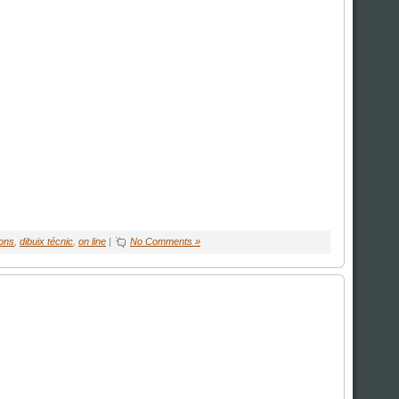
ions
,
dibuix técnic
,
on line
|
No Comments »