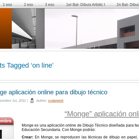
1 eso
2 eso
3 eso
1er Bat- Dibuix Artístic I
2n Bat- Dibuix 
s Tagged ‘on line’
e aplicación online para dibujo técnico
sembre 1st, 2011 |
Author:
rcolomerb
“Monge” aplicación onl
Monge es una aplicación online de Dibujo Técnico diseñada para facil
Educación Secundaria. Con Monge podrás:
Crear:
En Monge, se reproducen las técnicas de dibujo en papel, 