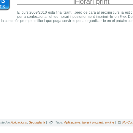
iHorari p
El curs 2009/2010 està finalitzant…però de cara al pròxim curs ja estic
per a confeccionar el teu horàri i posteriorment imprimir-lo on
line
. De
la com més prompte millor i que puga servir-te per a organitzar-te en el pròxim cu
—
sted in
Aplicacions
,
Secundaria
|
Tags:
Aplicacions
,
horari
,
imprimir
,
on line
|
No Co