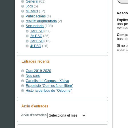
General
(61)
Jocs
(5)
Museus
(12)
Resolv
Publicacions
(4)
Explica
realitat augmentada
(2)
una pel
Secundaria
(108)
evaluac
1er ESO
(67)
Compa
2n ESO
(26)
base de
3er ESO
(16)
Si no 
4t ESO
(16)
crear t
Entrades recents
Curs 2019-2020
Nou curs
Cartells del Corpus a Xàtiva
Exposició “Com es fa un llibre”
Història del bou de “Osborne”
Arxiu d’entrades
Arxiu d’entrades