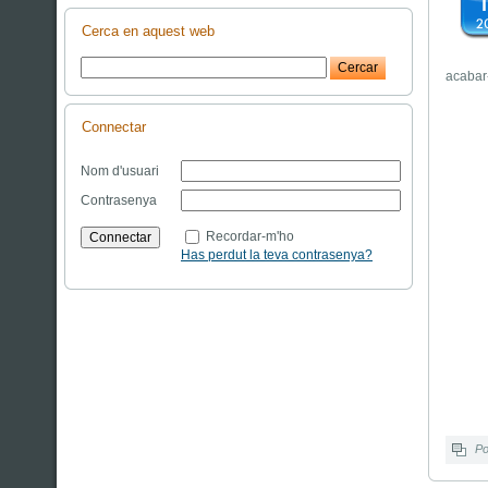
Cerca en aquest web
acabar-
Connectar
Nom d'usuari
Contrasenya
Recordar-m'ho
Has perdut la teva contrasenya?
Po