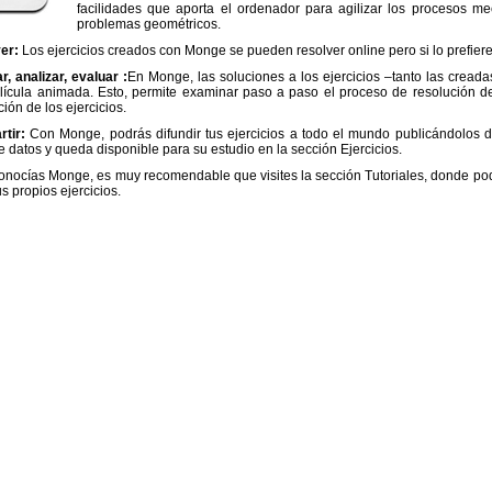
facilidades que aporta el ordenador para agilizar los procesos me
problemas geométricos.
er:
Los ejercicios creados con Monge se pueden resolver online pero si lo prefiere
r, analizar, evaluar :
En Monge, las soluciones a los ejercicios –tanto las cread
ícula animada. Esto, permite examinar paso a paso el proceso de resolución de lo
ión de los ejercicios.
rtir:
Con Monge, podrás difundir tus ejercicios a todo el mundo publicándolos d
 datos y queda disponible para su estudio en la sección Ejercicios.
conocías Monge, es muy recomendable que visites la sección Tutoriales, donde po
us propios ejercicios.