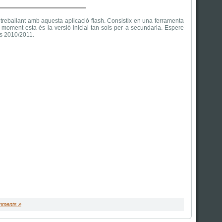
rint
 treballant amb aquesta aplicació flash. Consistix en una ferramenta
 moment esta és la versió inicial tan sols per a secundaria. Espere
rs 2010/2011.
mments »