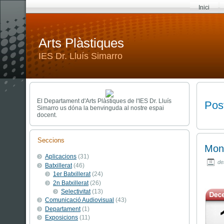
Inici
Arts Plàstiques
IES Dr. Lluís Simarro
El Departament d'Arts Plàstiques de l'IES Dr. Lluís
Post
Simarro us dóna la benvinguda al nostre espai
docent.
Seccions
Mong
Aplicacions
(31)
de
Batxillerat
(46)
1er Batxillerat
(24)
2n Batxillerat
(26)
Selectivitat
(13)
Comunicació Audiovisual
(43)
Departament
(1)
Exposicions
(11)