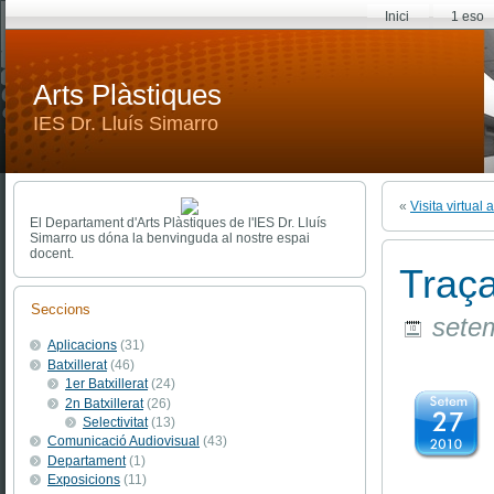
Inici
1 eso
Arts Plàstiques
IES Dr. Lluís Simarro
«
Visita virtual
El Departament d'Arts Plàstiques de l'IES Dr. Lluís
Simarro us dóna la benvinguda al nostre espai
docent.
Traça
Seccions
setem
Aplicacions
(31)
Batxillerat
(46)
1er Batxillerat
(24)
2n Batxillerat
(26)
Selectivitat
(13)
Comunicació Audiovisual
(43)
Departament
(1)
Exposicions
(11)