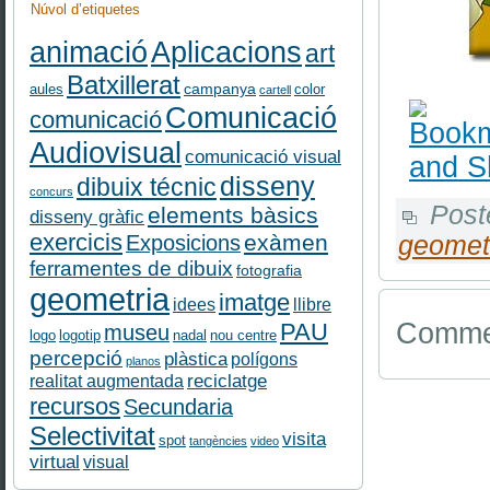
Núvol d’etiquetes
Aplicacions
animació
art
Batxillerat
campanya
aules
color
cartell
Comunicació
comunicació
Audiovisual
comunicació visual
disseny
dibuix técnic
concurs
Post
elements bàsics
disseny gràfic
exercicis
exàmen
Exposicions
geomet
ferramentes de dibuix
fotografia
geometria
imatge
idees
llibre
Commen
PAU
museu
logo
logotip
nadal
nou centre
percepció
plàstica
polígons
planos
reciclatge
realitat augmentada
recursos
Secundaria
Selectivitat
visita
spot
tangències
video
virtual
visual