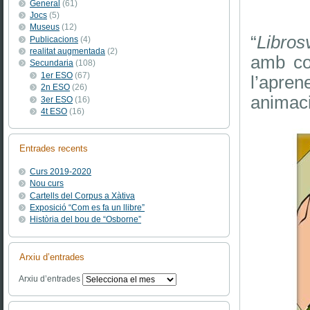
General
(61)
Jocs
(5)
Museus
(12)
“
Libros
Publicacions
(4)
realitat augmentada
(2)
amb con
Secundaria
(108)
1er ESO
(67)
l’apre
2n ESO
(26)
animaci
3er ESO
(16)
4t ESO
(16)
Entrades recents
Curs 2019-2020
Nou curs
Cartells del Corpus a Xàtiva
Exposició “Com es fa un llibre”
Història del bou de “Osborne”
Arxiu d’entrades
Arxiu d’entrades