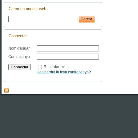
Cerca en aquest web
Connectar
Nom d'usuari
Contrasenya
Recordar-m'ho
Has perdut la teva contrasenya?