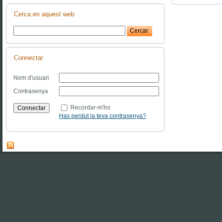
Cerca en aquest web
Connectar
Nom d'usuari
Contrasenya
Recordar-m'ho
Has perdut la teva contrasenya?