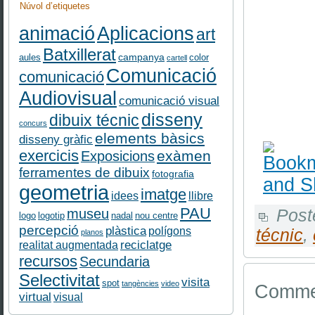
Núvol d’etiquetes
Aplicacions
animació
art
Batxillerat
campanya
aules
color
cartell
Comunicació
comunicació
Audiovisual
comunicació visual
disseny
dibuix técnic
concurs
elements bàsics
disseny gràfic
exercicis
exàmen
Exposicions
ferramentes de dibuix
fotografia
geometria
imatge
idees
llibre
PAU
museu
Post
logo
logotip
nadal
nou centre
percepció
plàstica
polígons
técnic
,
planos
reciclatge
realitat augmentada
recursos
Secundaria
Selectivitat
visita
spot
tangències
video
Commen
virtual
visual