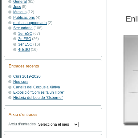
General
(61)
Jocs
(5)
Museus
(12)
Enl
Publicacions
(4)
realitat augmentada
(2)
Secundaria
(108)
1er ESO
(67)
2n ESO
(26)
3er ESO
(16)
4t ESO
(16)
Entrades recents
Curs 2019-2020
Nou curs
Cartells del Corpus a Xàtiva
Exposició “Com es fa un llibre”
Història del bou de “Osborne”
Arxiu d’entrades
Arxiu d’entrades