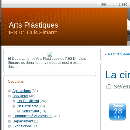
Inici
1 eso
Arts Plàstiques
IES Dr. Lluís Simarro
«
Recurs “Geom
El Departament d'Arts Plàstiques de l'IES Dr. Lluís
Simarro us dóna la benvinguda al nostre espai
docent.
La ci
Seccions
setem
Aplicacions
(31)
Batxillerat
(46)
1er Batxillerat
(24)
2n Batxillerat
(26)
Selectivitat
(13)
Comunicació Audiovisual
(43)
Departament
(1)
Exposicions
(11)