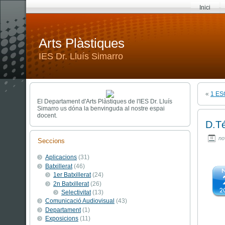
Inici
Arts Plàstiques
IES Dr. Lluís Simarro
«
1 ES
El Departament d'Arts Plàstiques de l'IES Dr. Lluís
Simarro us dóna la benvinguda al nostre espai
docent.
D.Té
no
Seccions
Aplicacions
(31)
Batxillerat
(46)
1er Batxillerat
(24)
2n Batxillerat
(26)
Selectivitat
(13)
Comunicació Audiovisual
(43)
Departament
(1)
Exposicions
(11)