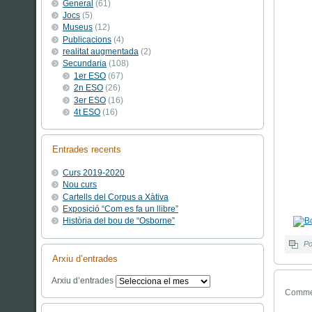
General
(61)
Jocs
(5)
Museus
(12)
Publicacions
(4)
realitat augmentada
(2)
Secundaria
(108)
1er ESO
(67)
2n ESO
(26)
3er ESO
(16)
4t ESO
(16)
Entrades recents
Curs 2019-2020
Nou curs
Cartells del Corpus a Xàtiva
Exposició “Com es fa un llibre”
Història del bou de “Osborne”
Po
Arxiu d’entrades
Arxiu d’entrades
Commen