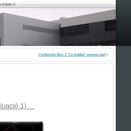
Artístic II
Continguts Bloc 2 “La imatge” segona part
»
aluació 1)