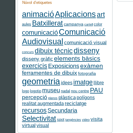
Núvol d’etiquetes
Aplicacions
animació
art
Batxillerat
campanya
aules
color
cartell
Comunicació
comunicació
Audiovisual
comunicació visual
disseny
dibuix técnic
concurs
elements bàsics
disseny gràfic
exercicis
exàmen
Exposicions
ferramentes de dibuix
fotografia
geometria
imatge
idees
llibre
PAU
museu
logo
logotip
nadal
nou centre
percepció
plàstica
polígons
planos
reciclatge
realitat augmentada
recursos
Secundaria
Selectivitat
visita
spot
tangències
video
virtual
visual