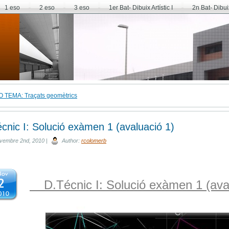
1 eso
2 eso
3 eso
1er Bat- Dibuix Artístic I
2n Bat- Dibuix 
O TEMA: Traçats geomètrics
cnic I: Solució exàmen 1 (avaluació 1)
vembre 2nd, 2010 |
Author:
rcolomerb
D.Técnic I: Solució exàmen 1 (av