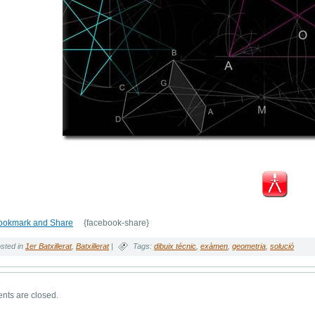
{facebook-share}
sted in
1er Batxillerat
,
Batxillerat
|
Tags:
dibuix técnic
,
exàmen
,
geometria
,
solució
ts are closed.