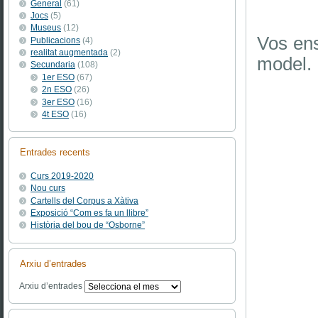
General
(61)
Jocs
(5)
Museus
(12)
Vos ens
Publicacions
(4)
realitat augmentada
(2)
model. 
Secundaria
(108)
1er ESO
(67)
2n ESO
(26)
3er ESO
(16)
4t ESO
(16)
Entrades recents
Curs 2019-2020
Nou curs
Cartells del Corpus a Xàtiva
Exposició “Com es fa un llibre”
Història del bou de “Osborne”
Arxiu d’entrades
Arxiu d’entrades