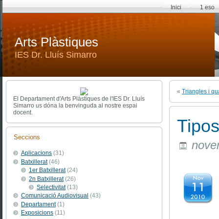
Inici
1 eso
Arts Plàstiques
IES Dr. Lluís Simarro
«
Triangles i qu
El Departament d'Arts Plàstiques de l'IES Dr. Lluís
Simarro us dóna la benvinguda al nostre espai
docent.
Tipos
Seccions
novem
Aplicacions
(31)
Batxillerat
(46)
1er Batxillerat
(24)
2n Batxillerat
(26)
Selectivitat
(13)
Comunicació Audiovisual
(43)
Departament
(1)
Exposicions
(11)