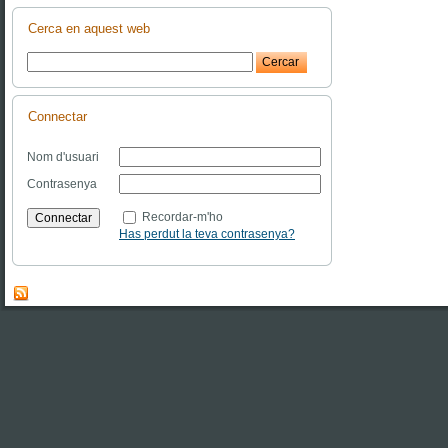
Cerca en aquest web
Connectar
Nom d'usuari
Contrasenya
Recordar-m'ho
Has perdut la teva contrasenya?