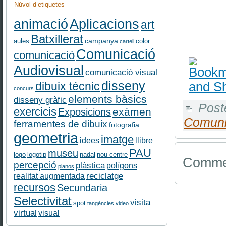
Núvol d’etiquetes
Aplicacions
animació
art
Batxillerat
campanya
aules
color
cartell
Comunicació
comunicació
Audiovisual
comunicació visual
disseny
dibuix técnic
concurs
elements bàsics
disseny gràfic
Post
exercicis
exàmen
Exposicions
Comuni
ferramentes de dibuix
fotografia
geometria
imatge
idees
llibre
PAU
museu
logo
logotip
nadal
nou centre
Commen
percepció
plàstica
polígons
planos
reciclatge
realitat augmentada
recursos
Secundaria
Selectivitat
visita
spot
tangències
video
virtual
visual