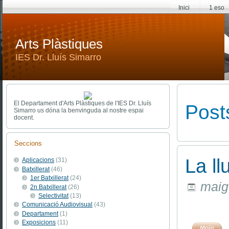
Inici
1 eso
Arts Plàstiques
IES Dr. Lluís Simarro
El Departament d'Arts Plàstiques de l'IES Dr. Lluís
Post
Simarro us dóna la benvinguda al nostre espai
docent.
Seccions
La ll
Aplicacions
(31)
Batxillerat
(46)
1er Batxillerat
(24)
maig 
2n Batxillerat
(26)
Selectivitat
(13)
Comunicació Audiovisual
(43)
Departament
(1)
Exposicions
(11)