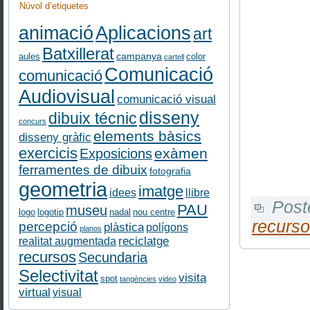
Núvol d’etiquetes
Aplicacions
animació
art
Batxillerat
campanya
aules
color
cartell
Comunicació
comunicació
Audiovisual
comunicació visual
disseny
dibuix técnic
concurs
elements bàsics
disseny gràfic
exercicis
exàmen
Exposicions
ferramentes de dibuix
fotografia
geometria
imatge
idees
llibre
Post
PAU
museu
logo
logotip
nadal
nou centre
recurs
percepció
plàstica
polígons
planos
reciclatge
realitat augmentada
recursos
Secundaria
Selectivitat
visita
spot
tangències
video
virtual
visual