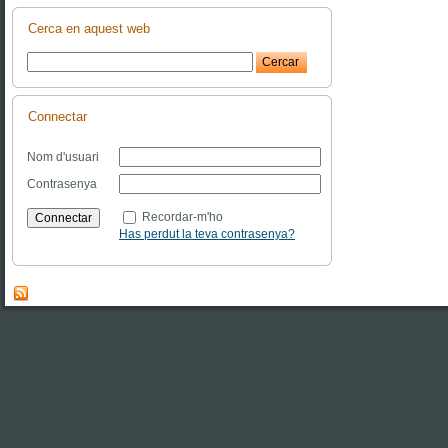
Cerca en aquest web
Connectar
Nom d'usuari
Contrasenya
Recordar-m'ho
Has perdut la teva contrasenya?