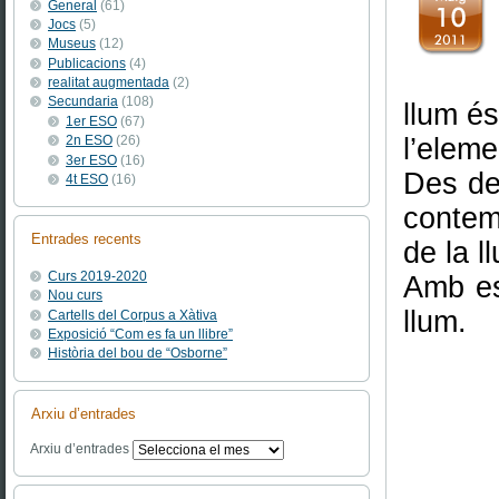
General
(61)
Jocs
(5)
Museus
(12)
Publicacions
(4)
realitat augmentada
(2)
Secundaria
(108)
llum és
1er ESO
(67)
l’elem
2n ESO
(26)
3er ESO
(16)
Des de
4t ESO
(16)
contem
Entrades recents
de la l
Curs 2019-2020
Amb es
Nou curs
llum.
Cartells del Corpus a Xàtiva
Exposició “Com es fa un llibre”
Història del bou de “Osborne”
Arxiu d’entrades
Arxiu d’entrades