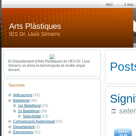
Inici
1 eso
Arts Plàstiques
IES Dr. Lluís Simarro
El Departament d'Arts Plàstiques de l'IES Dr. Lluís
Posts
Simarro us dóna la benvinguda al nostre espai
docent.
Seccions
Signi
Aplicacions
(31)
Batxillerat
(46)
1er Batxillerat
(24)
setem
2n Batxillerat
(26)
Selectivitat
(13)
Comunicació Audiovisual
(43)
Departament
(1)
Exposicions
(11)