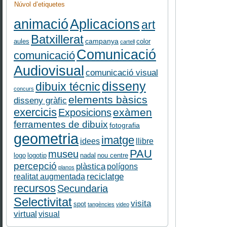
Núvol d’etiquetes
Aplicacions
animació
art
Batxillerat
campanya
aules
color
cartell
Comunicació
comunicació
Audiovisual
comunicació visual
disseny
dibuix técnic
concurs
elements bàsics
disseny gràfic
exercicis
exàmen
Exposicions
ferramentes de dibuix
fotografia
geometria
imatge
idees
llibre
PAU
museu
logo
logotip
nadal
nou centre
percepció
plàstica
polígons
planos
reciclatge
realitat augmentada
recursos
Secundaria
Selectivitat
visita
spot
tangències
video
virtual
visual