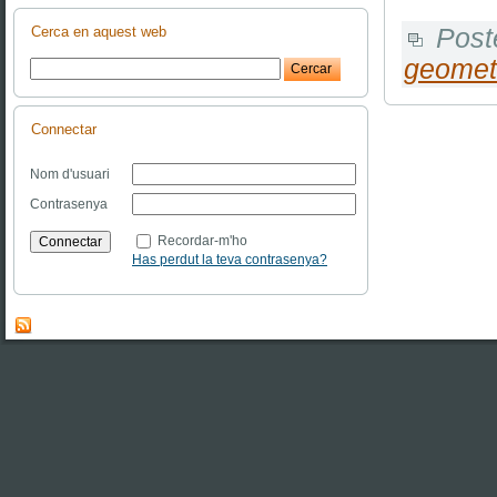
Post
Cerca en aquest web
geomet
Connectar
Nom d'usuari
Contrasenya
Recordar-m'ho
Has perdut la teva contrasenya?