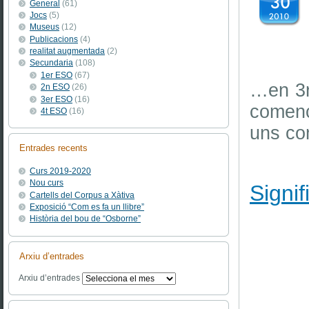
General
(61)
Jocs
(5)
Museus
(12)
Publicacions
(4)
realitat augmentada
(2)
Secundaria
(108)
1er ESO
(67)
…en 3r
2n ESO
(26)
3er ESO
(16)
comença
4t ESO
(16)
uns com
Entrades recents
Curs 2019-2020
Nou curs
Signif
Cartells del Corpus a Xàtiva
Exposició “Com es fa un llibre”
Història del bou de “Osborne”
Arxiu d’entrades
Arxiu d’entrades